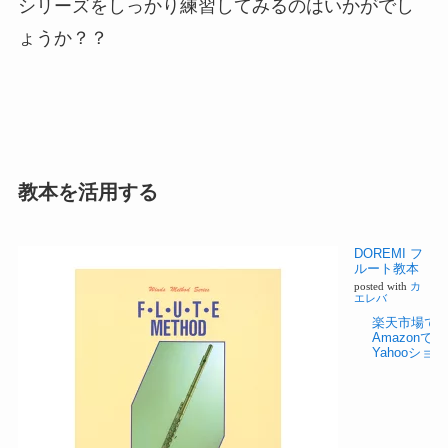
シリーズをしっかり練習してみるのはいかがでし
ょうか？？
教本を活用する
DOREMI フ
ルート教本
posted with
カ
エレバ
楽天市場で
Amazonで
Yahooシ