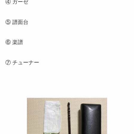
④ ガーゼ
⑤ 譜面台
⑥ 楽譜
⑦ チューナー