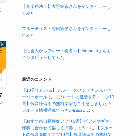
【音楽療法士】大野綾音さんをインタビューし
に
てみた
フルーティスト有田紘平さんをインタビューし
てみた
買取
【社会人からフルート奏者へ】Momokoさんを
インタビューしてみた
最近のコメント
【10分でわかる】フルートのメンテナンスとオ
7
ーバーホール
に
【フルートの低音を吹くコツ10
♫
選】低音練習用の無料楽譜もご用意しました🎶 |
フルート情報満載でっさいIrassai
より
【おすすめ自動伴奏アプリ5選】ピアノやギター
伴奏に合わせて楽しく演奏しよう♫
に
【フルー
トの低音を吹くコツ10選】低音練習用の無料楽