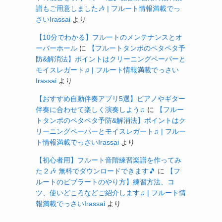
譜もご用意しました🎶 | フルート情報満載でっ
さいIrassai
より
【10分でわかる】フルートのメンテナンスとオ
ーバーホール
に
【フルートタンポのペタペタ予
防&解消法】ポイントはクリーニングペーパーと
モイスレガート♫ | フルート情報満載でっさい
Irassai
より
【おすすめ自動伴奏アプリ5選】ピアノやギター
伴奏に合わせて楽しく演奏しよう♫
に
【フルー
トタンポのペタペタ予防&解消法】ポイントはク
リーニングペーパーとモイスレガート♫ | フルー
ト情報満載でっさいIrassai
より
【初心者用】フルート音階練習楽譜を作ってみ
た２🎶 無料でダウンロードできます🎵
に
【フ
ルートのビブラートのやり方】練習方法、コ
ツ、使いどころなどご紹介します♫ | フルート情
報満載でっさいIrassai
より