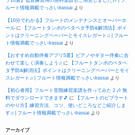
ツ10選】低音練習用の無料楽譜もご用意しました🎶 | フ
ルート情報満載でっさいIrassai
より
【10分でわかる】フルートのメンテナンスとオーバーホ
ール
に
【フルートタンポのペタペタ予防&解消法】ポイ
ントはクリーニングペーパーとモイスレガート♫ | フルー
ト情報満載でっさいIrassai
より
【おすすめ自動伴奏アプリ5選】ピアノやギター伴奏に合
わせて楽しく演奏しよう♫
に
【フルートタンポのペタペ
タ予防&解消法】ポイントはクリーニングペーパーとモイ
スレガート♫ | フルート情報満載でっさいIrassai
より
【初心者用】フルート音階練習楽譜を作ってみた２🎶 無
料でダウンロードできます🎵
に
【フルートのビブラート
のやり方】練習方法、コツ、使いどころなどご紹介しま
す♫ | フルート情報満載でっさいIrassai
より
アーカイブ