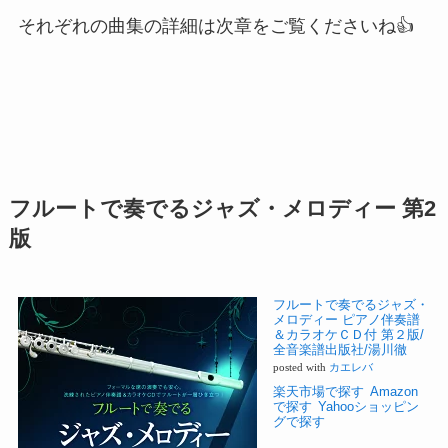
それぞれの曲集の詳細は次章をご覧くださいね👍
フルートで奏でるジャズ・メロディー 第2
版
フルートで奏でるジャズ・
メロディー ピアノ伴奏譜
＆カラオケＣＤ付 第２版/
全音楽譜出版社/湯川徹
posted with
カエレバ
楽天市場で探す
Amazon
で探す
Yahooショッピン
グで探す