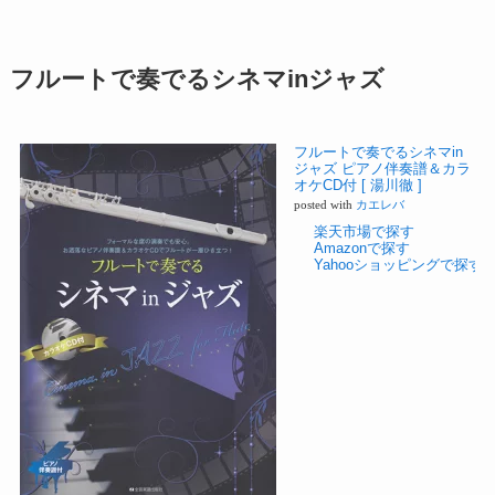
フルートで奏でるシネマinジャズ
フルートで奏でるシネマin
ジャズ ピアノ伴奏譜＆カラ
オケCD付 [ 湯川徹 ]
posted with
カエレバ
楽天市場で探す
Amazonで探す
Yahooショッピングで探す