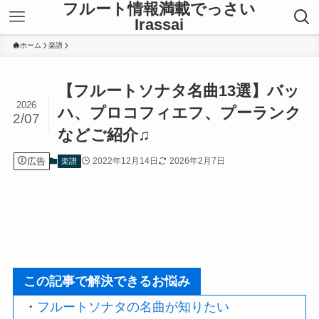
フルート情報満載でっさい
Irassai
ホーム
楽譜
【フルートソナタ名曲13選】バッ
2026
ハ、プロコフィエフ、プーランク
2/07
などご紹介♫
広告
2022年12月14日
2026年2月7日
楽譜
この記事で解決できるお悩み
・
フルートソナタの名曲が知りたい