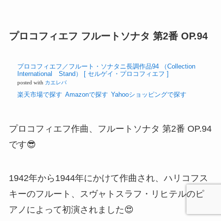
ピアノのためのソナタ」
です😘
個人的には「フルートソナタ」の中で一番有名で
はないかと思っているくらい有名で、プロの方が
演奏しているのも良く聞きます😚
３楽章からなり、1. Allegro malinconico, 2.
Cantilena, 3. Presto giocosoで、ピアノとの掛け合
いも楽しめます👍
演奏動画リンク：
プーランク フルートとピアノの
ためのソナタ