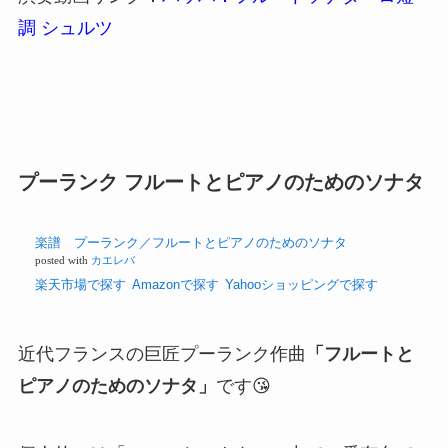
コーダーJP
posted with
カ
エレバ
楽天市場で
探す
Amazonで探
す
Yahooシ
ョッピング
で探す
J.S.バッハ作曲、フルートソナタ BMV1030です😎
フラウト・トラヴェルソとオブリガートチェンバ
ロのためのソナタで、1717年から1723年頃に作ら
れたとされている作品です😊