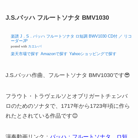
おそらく、C.P.Eバッハのフルートソナタの中でも
最も知られている作品だと思います🤩
演奏動画リンク：
C.P.E. Bach: Flute Sonata in A
minor, Wq. 132
J.S.バッハ フルートソナタ BMV1030
楽譜 J．S．
バッハ フル
ートソナタ
ロ短調
BWV1030
CD付 ／ リ