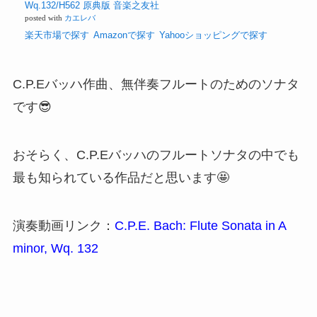
ートのため
のパルティ
ータ イ短調
BWV1013 &
C.P.E.バッハ
無伴奏フル
ートのため
のソナタ イ
短調
Wq.132/H56
2 原典版 音
楽之友社
posted with
カ
エレバ
楽天市場で
探す
Amazonで探
す
Yahooシ
ョッピング
で探す
C.P.Eバッハ作曲、無伴奏フルートのためのソナタ
です😎