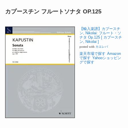
カプースチン フルートソナタ OP.125
【輸入楽譜】カプースチ
ン, Nikolai: フルート・ソ
ナタ Op.125 [ カプースチ
ン, Nikolai ]
posted with
カエレバ
楽天市場で探す
Amazon
で探す
Yahooショッピン
グで探す