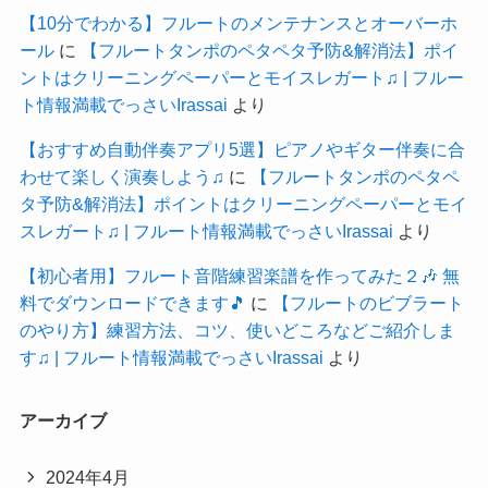
【10分でわかる】フルートのメンテナンスとオーバーホ
ール
に
【フルートタンポのペタペタ予防&解消法】ポイ
ントはクリーニングペーパーとモイスレガート♫ | フルー
ト情報満載でっさいIrassai
より
【おすすめ自動伴奏アプリ5選】ピアノやギター伴奏に合
わせて楽しく演奏しよう♫
に
【フルートタンポのペタペ
タ予防&解消法】ポイントはクリーニングペーパーとモイ
スレガート♫ | フルート情報満載でっさいIrassai
より
【初心者用】フルート音階練習楽譜を作ってみた２🎶 無
料でダウンロードできます🎵
に
【フルートのビブラート
のやり方】練習方法、コツ、使いどころなどご紹介しま
す♫ | フルート情報満載でっさいIrassai
より
アーカイブ
2024年4月